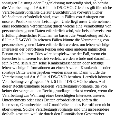
sonstigen Leistung oder Gegenleistung notwendig sind, so beruht
die Verarbeitung auf Art. 6 I lit. b DS-GVO. Gleiches gilt für solche
Verarbeitungsvorgänge die zur Durchführung vorvertraglicher
Maßnahmen erforderlich sind, etwa in Fällen von Anfragen zur
unseren Produkten oder Leistungen. Unterliegt unser Unternehmen
einer rechtlichen Verpflichtung durch welche eine Verarbeitung von
personenbezogenen Daten erforderlich wird, wie beispielsweise zur
Erfüllung steuerlicher Pflichten, so basiert die Verarbeitung auf Art.
6 I lit. c DS-GVO. In seltenen Fällen könnte die Verarbeitung von
personenbezogenen Daten erforderlich werden, um lebenswichtige
Interessen der betroffenen Person oder einer anderen natürlichen
Person zu schützen. Dies wäre beispielsweise der Fall, wenn ein
Besucher in unserem Betrieb verletzt werden würde und daraufhin
sein Name, sein Alter, seine Krankenkassendaten oder sonstige
lebenswichtige Informationen an einen Arzt, ein Krankenhaus oder
sonstige Dritte weitergegeben werden müssten. Dann würde die
Verarbeitung auf Art. 6 I lit. d DS-GVO beruhen. Letztlich könnten
Verarbeitungsvorgänge auf Art. 6 I lit. f DS-GVO beruhen. Auf
dieser Rechtsgrundlage basieren Verarbeitungsvorgänge, die von
keiner der vorgenannten Rechtsgrundlagen erfasst werden, wenn die
Verarbeitung zur Wahrung eines berechtigten Interesses unseres
Unternehmens oder eines Dritten erforderlich ist, sofern die
Interessen, Grundrechte und Grundfreiheiten des Betroffenen nicht
überwiegen. Solche Verarbeitungsvorgänge sind uns insbesondere
deshalb gestattet, weil sie durch den Europäischen Gesetzgeber